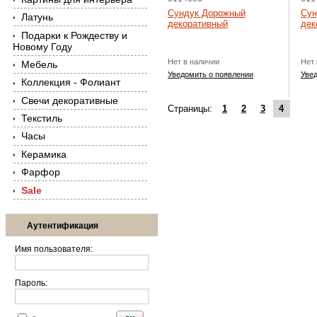
​​Сундук Дорожный
​​​
Латунь
декоративный
дек
Подарки к Рождеству и
Новому Году
Нет в наличии
Нет 
Мебель
Уведомить о появлении
Уве
Коллекция - Фолиант
Свечи декоративные
Страницы:
1
2
3
4
Текстиль
Часы
Керамика
Фарфор
Sale
Аутентификация
Имя пользователя:
Пароль: